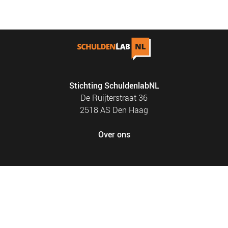
NIEUWS
BLOGS
Stichting SchuldenlabNL
De Ruijterstraat 36
2518 AS Den Haag
Over ons
FOOTER
PRIVACY EN COOKIES
MENU
SITEMAP