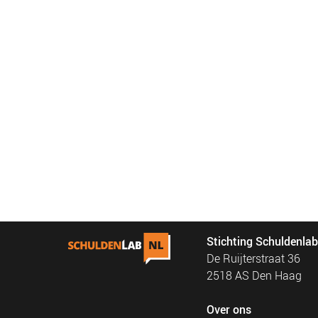
Stichting Schuldenla
De Ruijterstraat 36
2518 AS Den Haag
Over ons