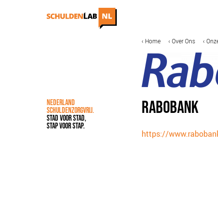
Overslaan
en
naar
de
MAIN
KRUIMELPAD
Home
Over Ons
Onze
IN DE MEDIA
ONZE AANPAK
inhoud
NAVIGATION
gaan
COALITIEVORMING
FINANCIERING
IMPACTMETING
RABOBANK
NEDERLAND
OPSCHALING
SCHULDENZORGVRIJ.
STAD VOOR STAD,
ACCREDITATIE
STAP VOOR STAP.
https://www.rabobank