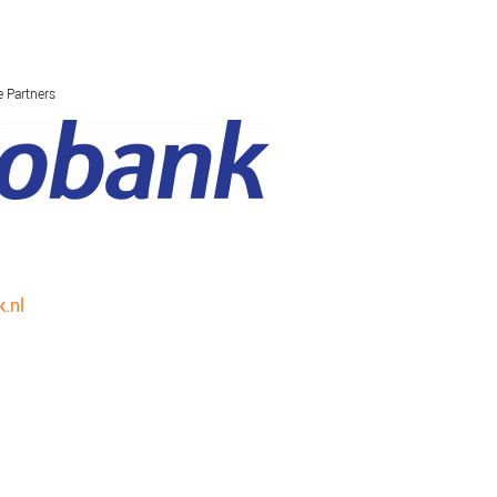
 Partners
SCHULDHULPMETHODEN
O
HOE WORD JE RIJK?
VIS
JONGEREN PERSPECTIEF FONDS
HE
OVER ROOD
ON
PLINKR NAZORG
VA
SOCIALDEBT
IN
.nl
DOORBRAAKMETHODE
OV
COLLECTIEF SCHULDREGELEN
DE VOORZIENINGENWIJZER
NEDERLANDSE SCHULDHULPROUTE (NSR)