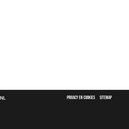
FOOTER
bNL
PRIVACY EN COOKIES
SITEMAP
MENU