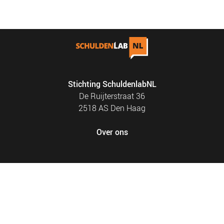
NIEUWS
BLOGS
Stichting SchuldenlabNL
De Ruijterstraat 36
2518 AS Den Haag
Over ons
FOOTER
PRIVACY EN COOKIES
MENU
SITEMAP