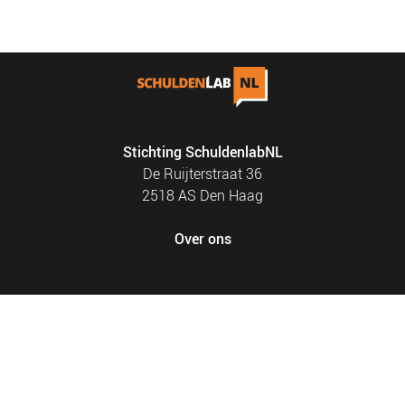
NIEUWS
BLOGS
Stichting SchuldenlabNL
De Ruijterstraat 36
2518 AS Den Haag
Over ons
FOOTER
PRIVACY EN COOKIES
MENU
SITEMAP