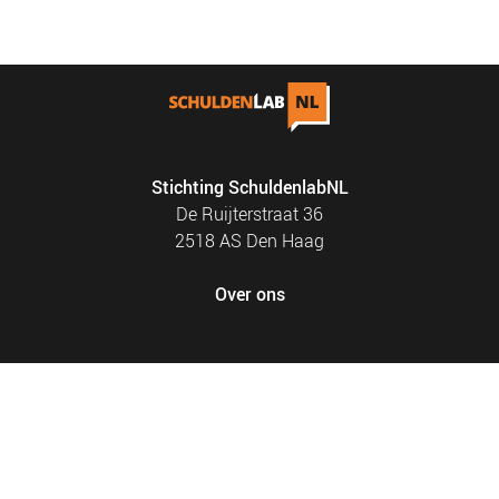
NIEUWS
BLOGS
Stichting SchuldenlabNL
De Ruijterstraat 36
2518 AS Den Haag
Over ons
FOOTER
PRIVACY EN COOKIES
MENU
SITEMAP