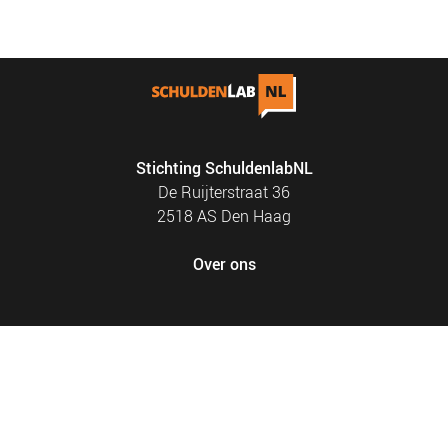
NIEUWS
BLOGS
Stichting SchuldenlabNL
De Ruijterstraat 36
2518 AS Den Haag
Over ons
FOOTER
PRIVACY EN COOKIES
MENU
SITEMAP