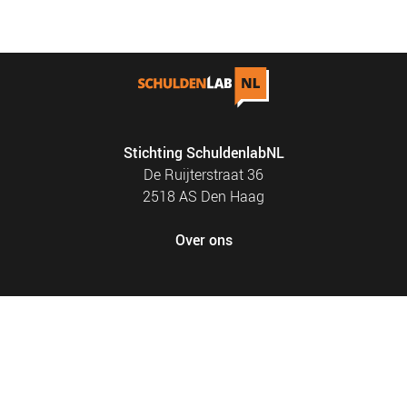
NIEUWS
BLOGS
Stichting SchuldenlabNL
De Ruijterstraat 36
2518 AS Den Haag
Over ons
FOOTER
PRIVACY EN COOKIES
MENU
SITEMAP