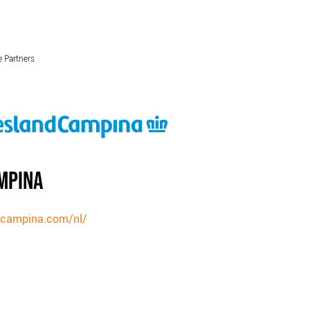
 Partners
SCHULDHULPMETHODEN
O
HOE WORD JE RIJK?
VIS
JONGEREN PERSPECTIEF FONDS
HE
OVER ROOD
ON
PLINKR NAZORG
VA
MPINA
SOCIALDEBT
IN
DOORBRAAKMETHODE
OV
dcampina.com/nl/
COLLECTIEF SCHULDREGELEN
DE VOORZIENINGENWIJZER
NEDERLANDSE SCHULDHULPROUTE (NSR)