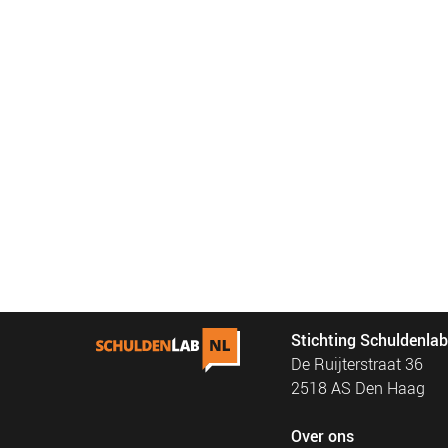
Stichting Schuldenla
De Ruijterstraat 36
2518 AS Den Haag
Over ons