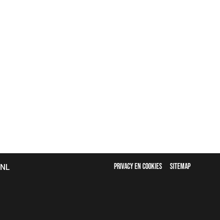
FOOTER
bNL
PRIVACY EN COOKIES
SITEMAP
MENU