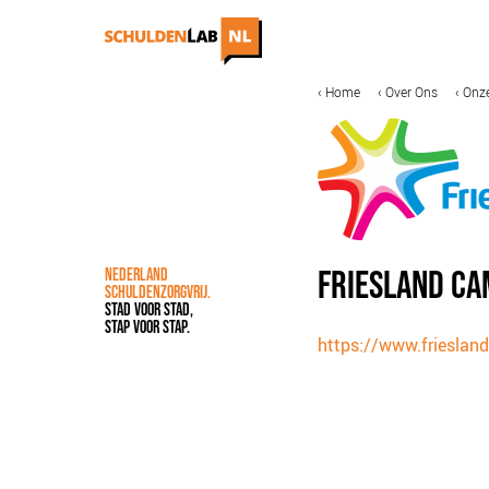
Overslaan
en
naar
de
MAIN
KRUIMELPAD
Home
Over Ons
Onze
IN DE MEDIA
ONZE AANPAK
inhoud
NAVIGATION
gaan
COALITIEVORMING
FINANCIERING
IMPACTMETING
OPSCHALING
FRIESLAND CA
NEDERLAND
ACCREDITATIE
SCHULDENZORGVRIJ.
STAD VOOR STAD,
STAP VOOR STAP.
https://www.frieslan