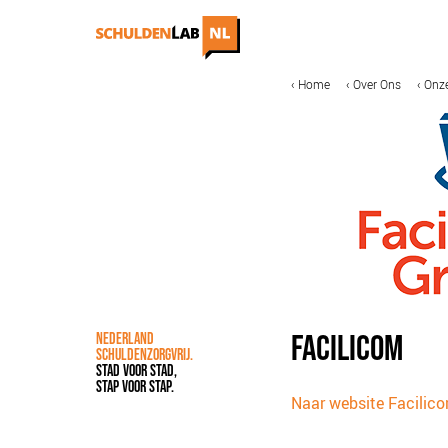
Overslaan
en
naar
de
MAIN
KRUIMELPAD
Home
Over Ons
Onze
IN DE MEDIA
ONZE AANPAK
inhoud
NAVIGATION
gaan
COALITIEVORMING
FINANCIERING
IMPACTMETING
OPSCHALING
ACCREDITATIE
FACILICOM
NEDERLAND
SCHULDENZORGVRIJ.
STAD VOOR STAD,
STAP VOOR STAP.
Naar website Facilic