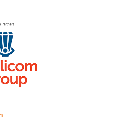
 Partners
SCHULDHULPMETHODEN
O
HOE WORD JE RIJK?
VIS
JONGEREN PERSPECTIEF FONDS
HE
OVER ROOD
ON
PLINKR NAZORG
VA
SOCIALDEBT
IN
DOORBRAAKMETHODE
OV
COLLECTIEF SCHULDREGELEN
DE VOORZIENINGENWIJZER
NEDERLANDSE SCHULDHULPROUTE (NSR)
om