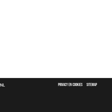
FOOTER
bNL
PRIVACY EN COOKIES
SITEMAP
MENU