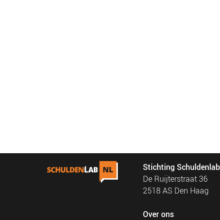
Stichting Schuldenla
De Ruijterstraat 36
2518 AS Den Haag
Over ons