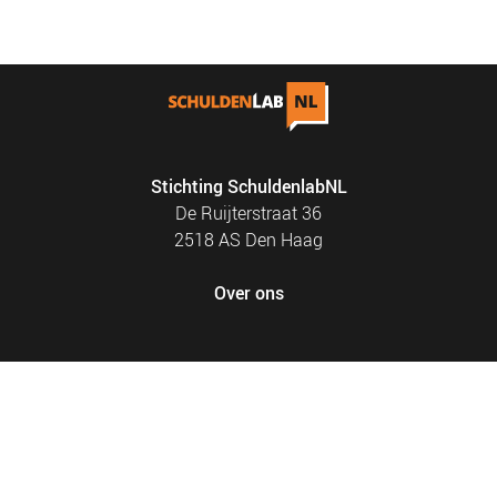
NIEUWS
BLOGS
Stichting SchuldenlabNL
De Ruijterstraat 36
2518 AS Den Haag
Over ons
FOOTER
PRIVACY EN COOKIES
MENU
SITEMAP