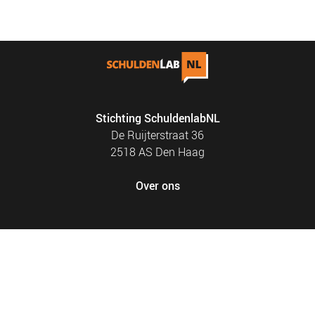
NIEUWS
BLOGS
Stichting SchuldenlabNL
De Ruijterstraat 36
2518 AS Den Haag
Over ons
FOOTER
PRIVACY EN COOKIES
MENU
SITEMAP