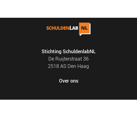
NIEUWS
BLOGS
Stichting SchuldenlabNL
De Ruijterstraat 36
2518 AS Den Haag
Over ons
FOOTER
PRIVACY EN COOKIES
MENU
SITEMAP