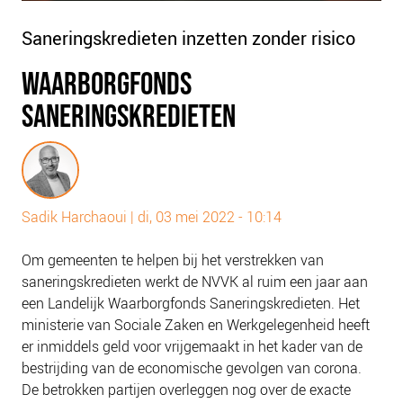
PLINKR NAZORG
Saneringskredieten inzetten zonder risico
SOCIALDEBT
DOORBRAAKMETHODE
WAARBORGFONDS
COLLECTIEF SCHULDREGELEN
SANERINGSKREDIETEN
DE VOORZIENINGENWIJZER
NEDERLANDSE SCHULDHULPROUTE (NSR)
OVER ONS
Sadik Harchaoui
|
di, 03 mei 2022 - 10:14
VISIE EN MISSIE
HET TEAM
Om gemeenten te helpen bij het verstrekken van
saneringskredieten werkt de NVVK al ruim een jaar aan
ONZE PARTNERS
een Landelijk Waarborgfonds Saneringskredieten. Het
VACATURES
ministerie van Sociale Zaken en Werkgelegenheid heeft
IN DE MEDIA
er inmiddels geld voor vrijgemaakt in het kader van de
bestrijding van de economische gevolgen van corona.
OVER NCFG
De betrokken partijen overleggen nog over de exacte