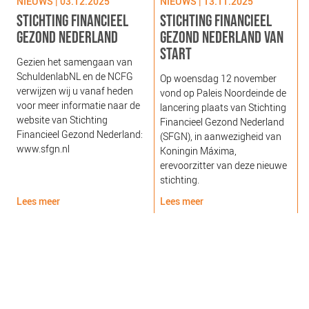
NIEUWS | 03.12.2025
NIEUWS | 13.11.2025
N
STICHTING FINANCIEEL
STICHTING FINANCIEEL
GEZOND NEDERLAND
GEZOND NEDERLAND VAN
‘
START
Gezien het samengaan van
H
SchuldenlabNL en de NCFG
‘
Op woensdag 12 november
verwijzen wij u vanaf heden
D
vond op Paleis Noordeinde de
voor meer informatie naar de
a
lancering plaats van Stichting
website van Stichting
A
Financieel Gezond Nederland
Financieel Gezond Nederland:
R
(SFGN), in aanwezigheid van
www.sfgn.nl
s
Koningin Máxima,
g
erevoorzitter van deze nieuwe
w
stichting.
Lees meer
Lees meer
L