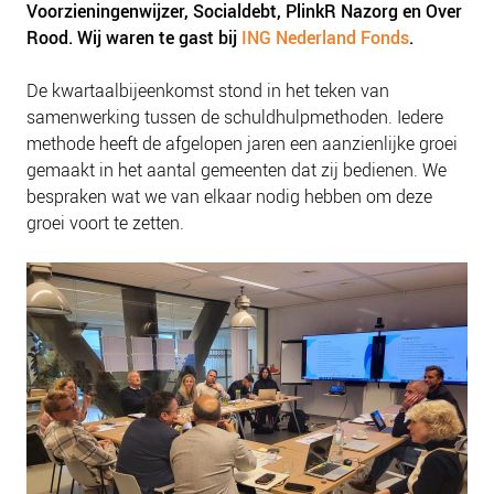
Voorzieningenwijzer, Socialdebt, PlinkR Nazorg en Over
NIEUWS
Rood. Wij waren te gast bij
ING Nederland Fonds
.
BLOGS
De kwartaalbijeenkomst stond in het teken van
samenwerking tussen de schuldhulpmethoden. Iedere
methode heeft de afgelopen jaren een aanzienlijke groei
gemaakt in het aantal gemeenten dat zij bedienen. We
bespraken wat we van elkaar nodig hebben om deze
groei voort te zetten.