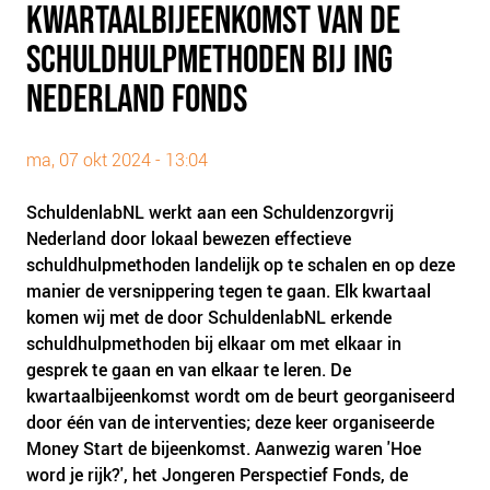
KWARTAALBIJEENKOMST VAN DE
PLINKR NAZORG
SCHULDHULPMETHODEN BIJ ING
SOCIALDEBT
DOORBRAAKMETHODE
NEDERLAND FONDS
COLLECTIEF SCHULDREGELEN
DE VOORZIENINGENWIJZER
ma, 07 okt 2024 - 13:04
NEDERLANDSE SCHULDHULPROUTE (NSR)
SchuldenlabNL werkt aan een Schuldenzorgvrij
Nederland door lokaal bewezen effectieve
OVER ONS
schuldhulpmethoden landelijk op te schalen en op deze
VISIE EN MISSIE
manier de versnippering tegen te gaan. Elk kwartaal
HET TEAM
komen wij met de door SchuldenlabNL erkende
schuldhulpmethoden bij elkaar om met elkaar in
ONZE PARTNERS
gesprek te gaan en van elkaar te leren. De
VACATURES
kwartaalbijeenkomst wordt om de beurt georganiseerd
IN DE MEDIA
door één van de interventies; deze keer organiseerde
Money Start de bijeenkomst. Aanwezig waren 'Hoe
OVER NCFG
word je rijk?', het Jongeren Perspectief Fonds, de