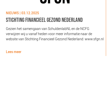
NIEUWS | 03.12.2025
N
STICHTING FINANCIEEL GEZOND NEDERLAND
Gezien het samengaan van SchuldenlabNL en de NCFG
O
verwijzen wij u vanaf heden voor meer informatie naar de
l
website van Stichting Financieel Gezond Nederland: www.sfgn.nl
(
d
Lees meer
L