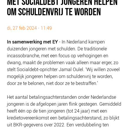
MET SOCIALDEBT JONGEREN HELPEN
PLINKR NAZORG
OM SCHULDENVRIJ TE WORDEN
SOCIALDEBT
DOORBRAAKMETHODE
di, 27 feb 2024 - 11:49
COLLECTIEF SCHULDREGELEN
DE VOORZIENINGENWIJZER
In samenwerking met EY
- In Nederland kampen
duizenden jongeren met schulden. De traditionele
NEDERLANDSE SCHULDHULPROUTE (NSR)
incassobranche, met een focus op verhogingen en
dwang, maakt de problemen vaak alleen maar erger, zo
OVER ONS
stelt Socialdebt-oprichter Jamal Oulel. ‘Wij willen zoveel
VISIE EN MISSIE
mogelijk jongeren helpen om schuldenvrij te worden,
HET TEAM
door ze te belonen, niet door ze te bestraffen.’
ONZE PARTNERS
Het aantal betalingsachterstanden onder Nederlandse
VACATURES
jongeren is de afgelopen jaren flink gestegen. Gemiddeld
IN DE MEDIA
heeft één op de tien jongeren (tot 24 jaar) met een
kredietovereenkomst een betalingsachterstand, zo blijkt
OVER NCFG
uit BKR-gegevens over 2022. Een verdubbeling ten