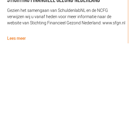
Gezien het samengaan van SchuldenlabNL en de NCFG
O
verwijzen wij u vanaf heden voor meer informatie naar de
l
website van Stichting Financieel Gezond Nederland: www.sfgn.nl
(
d
Lees meer
L