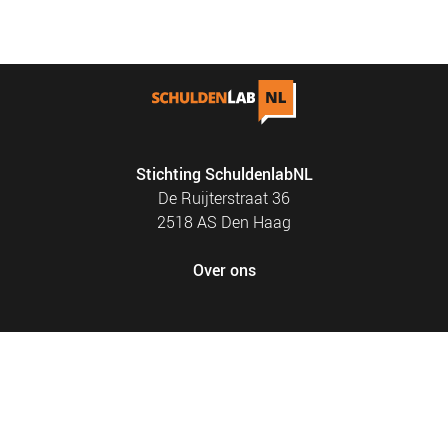
Stichting SchuldenlabNL
De Ruijterstraat 36
2518 AS Den Haag
Over ons
FOOTER
PRIVACY EN COOKIES
MENU
SITEMAP