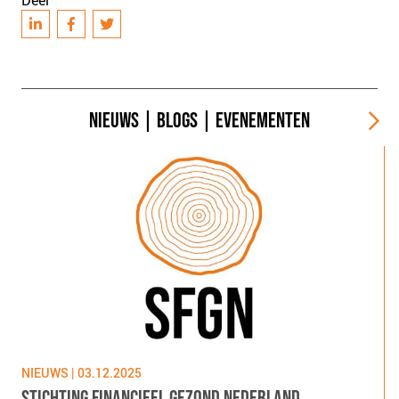
NIEUWS
|
BLOGS
|
EVENEMENTEN
NIEUWS | 03.12.2025
N
STICHTING FINANCIEEL GEZOND NEDERLAND