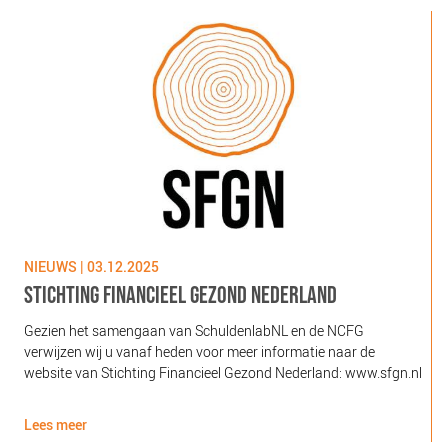
NIEUWS | 03.12.2025
N
STICHTING FINANCIEEL GEZOND NEDERLAND
Gezien het samengaan van SchuldenlabNL en de NCFG
O
verwijzen wij u vanaf heden voor meer informatie naar de
l
website van Stichting Financieel Gezond Nederland: www.sfgn.nl
(
d
Lees meer
L