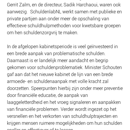
NIEUWS
Gerrit Zalm, en de directeur, Sadik Harchaoui, waren ook
aanwezig. SchuldenlabNL werkt samen met publieke en
BLOGS
private partijen aan onder meer de opschaling van
effectieve schuldhulpmethoden voor kwetsbare groepen
om hen schuldenzorgvrij te maken.
In de afgelopen kabinetsperiode is veel geïnvesteerd in
een brede aanpak van problematische schulden.
Daarnaast is er landelijk meer aandacht en begrip
gekomen voor schuldenproblematiek. Minister Schouten
gaf aan dat het nieuwe kabinet de lijn van een brede
armoede- en schuldenaanpak met volle kracht zal
doorzetten. Speerpunten hierbij zijn onder meer preventie
door financiële educatie, de aanpak van
laaggeletterdheid en het vroeg signaleren en aanpakken
van financiële problemen. Verder wordt ingezet op het
versnellen en het verkorten van schuldhulptrajecten en
krijgen mensen ruimere mogelijkheden om hun schulden
sneller en effectiever af te lossen.