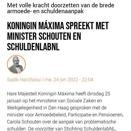
Met volle kracht doorzetten van de brede
PLINKR NAZORG
armoede- en schuldenaanpak
SOCIALDEBT
KONINGIN MÁXIMA SPREEKT MET
DOORBRAAKMETHODE
COLLECTIEF SCHULDREGELEN
MINISTER SCHOUTEN EN
DE VOORZIENINGENWIJZER
SCHULDENLABNL
NEDERLANDSE SCHULDHULPROUTE (NSR)
OVER ONS
VISIE EN MISSIE
Sadik Harchaoui
|
ma, 24 jan 2022 - 22:04
HET TEAM
ONZE PARTNERS
Hare Majesteit Koningin Máxima heeft dinsdag 25
januari op het ministerie van Sociale Zaken en
VACATURES
Werkgelegenheid in Den Haag gesproken met de
IN DE MEDIA
minister voor Armoedebeleid, Participatie en Pensioenen,
OVER NCFG
Carola Schouten over de aanpak van problematische
schulden. De voorzitter van Stichting SchuldenlabNL,