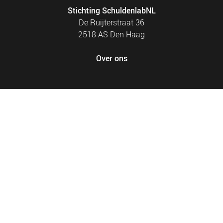
Stichting SchuldenlabNL
De Ruijterstraat 36
2518 AS Den Haag
Over ons
FOOTER
PRIVACY EN COOKIES
MENU
SITEMAP