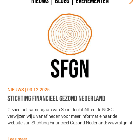
NIEUWS
|
BLOGS
|
EVENEMENTEN
NIEUWS | 03.12.2025
N
STICHTING FINANCIEEL GEZOND NEDERLAND
Gezien het samengaan van SchuldenlabNL en de NCFG
O
verwijzen wij u vanaf heden voor meer informatie naar de
l
website van Stichting Financieel Gezond Nederland: www.sfgn.nl
(
d
Lees meer
L