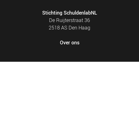
Stichting SchuldenlabNL
De Ruijterstraat 36
2518 AS Den Haag
Over ons
FOOTER
PRIVACY EN COOKIES
MENU
SITEMAP