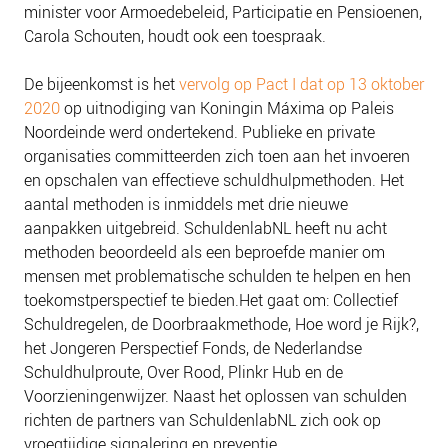
minister voor Armoedebeleid, Participatie en Pensioenen,
NIEUWS
Carola Schouten, houdt ook een toespraak.
BLOGS
De bijeenkomst is het
vervolg op Pact I dat op 13 oktober
2020
op uitnodiging van Koningin Máxima op Paleis
Noordeinde werd ondertekend. Publieke en private
organisaties committeerden zich toen aan het invoeren
en opschalen van effectieve schuldhulpmethoden. Het
aantal methoden is inmiddels met drie nieuwe
aanpakken uitgebreid. SchuldenlabNL heeft nu acht
methoden beoordeeld als een beproefde manier om
mensen met problematische schulden te helpen en hen
toekomstperspectief te bieden.Het gaat om: Collectief
Schuldregelen, de Doorbraakmethode, Hoe word je Rijk?,
het Jongeren Perspectief Fonds, de Nederlandse
Schuldhulproute, Over Rood, Plinkr Hub en de
Voorzieningenwijzer. Naast het oplossen van schulden
richten de partners van SchuldenlabNL zich ook op
vroegtijdige signalering en preventie.