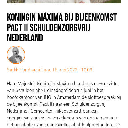
PLINKR NAZORG
SOCIALDEBT
KONINGIN MÁXIMA BIJ BIJEENKOMST
DOORBRAAKMETHODE
PACT II SCHULDENZORGVRIJ
COLLECTIEF SCHULDREGELEN
NEDERLAND
DE VOORZIENINGENWIJZER
NEDERLANDSE SCHULDHULPROUTE (NSR)
OVER ONS
Sadik Harchaoui
|
ma, 16 mei 2022 - 10:03
VISIE EN MISSIE
HET TEAM
Hare Majesteit Koningin Máxima houdt als erevoorzitter
van SchuldenlabNL dinsdagmiddag 7 juni in het
ONZE PARTNERS
hoofdkantoor van ING in Amsterdam de slottoespraak bij
VACATURES
de bijeenkomst ‘Pact II naar een Schuldenzorgvrij
IN DE MEDIA
Nederland’. Gemeenten, rijksoverheid, banken,
energieleveranciers en verzekeraars werken samen aan
OVER NCFG
het opschalen van succesvolle schuldhulpmethoden. De