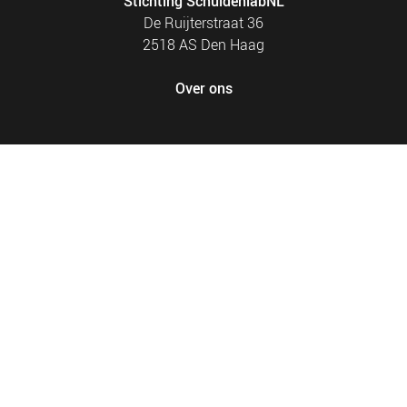
Stichting SchuldenlabNL
De Ruijterstraat 36
2518 AS Den Haag
Over ons
FOOTER
PRIVACY EN COOKIES
MENU
SITEMAP