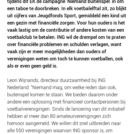
tijdens dit EK de campagne ‘Niemand buitenspel’ in om
NIEUWS
een taboe te doorbreken. In elk voetbalelftal zit, zo blijkt
BLOGS
uit cijfers van Jeugdfonds Sport, gemiddeld één kind uit
een gezin met financiële zorgen. Voor hun ouders is het
vaak lastig om de contributie of andere kosten van een
voetbalclub te betalen. ING wil de drempel om te praten
over financiële problemen en schulden verlagen, want
vaak zijn er meer mogelijkheden dan ouders of
verenigingen weten om toch te kunnen voetballen, ook
als er even geen geld is.
Leon Wijnands, directeur duurzaamheid bij ING
Nederland:
“Niemand mag, om welke reden dan ook,
buitenspel komen te staan. We bieden daarom onder
andere een oplossing met financieel contactpersonen bij
voetbalverenigingen. Sinds de lancering van dit initiatief
hebben al meer dan 80 amateurverenigingen zich
hiervoor aangemeld. We willen dit snel uitbreiden naar
alle 550 verenigingen waarvan ING sponsor is, om