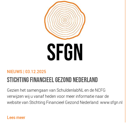
NIEUWS | 03.12.2025
N
STICHTING FINANCIEEL GEZOND NEDERLAND
Gezien het samengaan van SchuldenlabNL en de NCFG
O
verwijzen wij u vanaf heden voor meer informatie naar de
l
website van Stichting Financieel Gezond Nederland: www.sfgn.nl
(
d
Lees meer
L