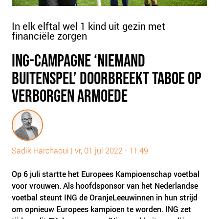
PLINKR NAZORG
SOCIALDEBT
In elk elftal wel 1 kind uit gezin met
financiële zorgen
DOORBRAAKMETHODE
COLLECTIEF SCHULDREGELEN
ING-CAMPAGNE ‘NIEMAND
DE VOORZIENINGENWIJZER
BUITENSPEL’ DOORBREEKT TABOE OP
NEDERLANDSE SCHULDHULPROUTE (NSR)
VERBORGEN ARMOEDE
OVER ONS
VISIE EN MISSIE
HET TEAM
Sadik Harchaoui
|
vr, 01 jul 2022 - 11:49
ONZE PARTNERS
VACATURES
Op 6 juli start
te
het Europees Kampioenschap voetbal
voor vrouwen.
Als hoofdsponsor van het Nederlandse
IN DE MEDIA
voetbal steunt ING de OranjeLeeuwinnen in hun strijd
OVER NCFG
om opnieuw Europees kampioen te worden. ING zet