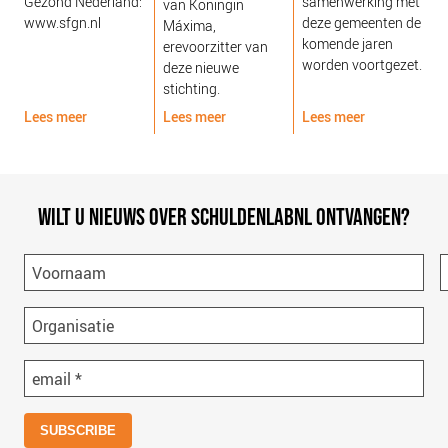
Gezond Nederland:
samenwerking met
van Koningin
www.sfgn.nl
deze gemeenten de
Máxima,
komende jaren
erevoorzitter van
worden voortgezet.
deze nieuwe
stichting.
Lees meer
Lees meer
Lees meer
L
WILT U NIEUWS OVER SCHULDENLABNL ONTVANGEN?
Voornaam
Organisatie
email
*