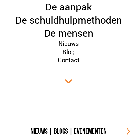
De aanpak
PLINKR NAZORG
SOCIALDEBT
De schuldhulpmethoden
DOORBRAAKMETHODE
De mensen
COLLECTIEF SCHULDREGELEN
Nieuws
DE VOORZIENINGENWIJZER
Blog
NEDERLANDSE SCHULDHULPROUTE (NSR)
Contact
OVER ONS
VISIE EN MISSIE
HET TEAM
ONZE PARTNERS
VACATURES
IN DE MEDIA
OVER NCFG
NIEUWS
|
BLOGS
|
EVENEMENTEN