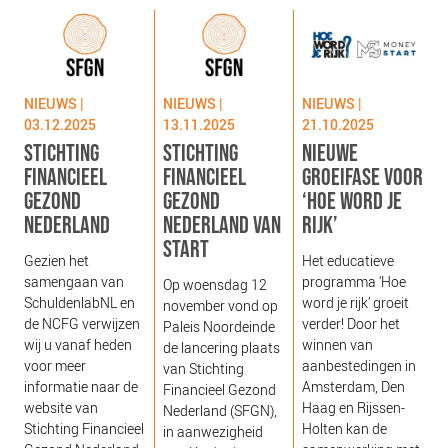
NIEUWS
BLOGS
NIEUWS |
NIEUWS |
NIEUWS |
03.12.2025
13.11.2025
21.10.2025
STICHTING
STICHTING
NIEUWE
FINANCIEEL
FINANCIEEL
GROEIFASE VOOR
GEZOND
GEZOND
‘HOE WORD JE
NEDERLAND
NEDERLAND VAN
RIJK’
START
g
Gezien het
Het educatieve
s
samengaan van
programma ‘Hoe
Op woensdag 12
g
SchuldenlabNL en
word je rijk’ groeit
november vond op
‘
de NCFG verwijzen
verder! Door het
Paleis Noordeinde
o
wij u vanaf heden
winnen van
de lancering plaats
b
voor meer
aanbestedingen in
van Stichting
e
informatie naar de
Amsterdam, Den
Financieel Gezond
j
website van
Haag en Rijssen-
Nederland (SFGN),
Stichting Financieel
Holten kan de
in aanwezigheid