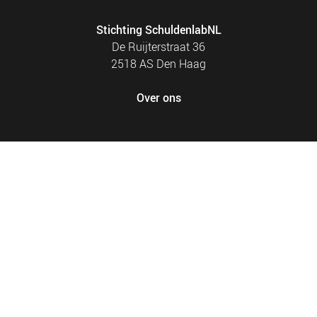
Stichting SchuldenlabNL
De Ruijterstraat 36
2518 AS Den Haag
Over ons
FOOTER
PRIVACY EN COOKIES
MENU
SITEMAP