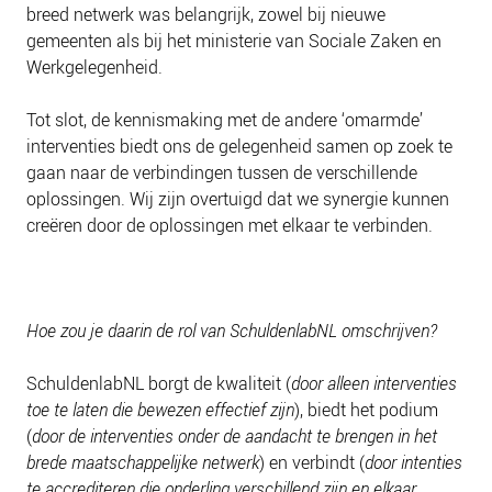
NIEUWS
breed netwerk was belangrijk, zowel bij nieuwe
gemeenten als bij het ministerie van Sociale Zaken en
BLOGS
Werkgelegenheid.
Tot slot, de kennismaking met de andere ‘omarmde’
interventies biedt ons de gelegenheid samen op zoek te
gaan naar de verbindingen tussen de verschillende
oplossingen. Wij zijn overtuigd dat we synergie kunnen
creëren door de oplossingen met elkaar te verbinden.
Hoe zou je daarin de rol van SchuldenlabNL omschrijven?
SchuldenlabNL borgt de kwaliteit (
door alleen interventies
toe te laten die bewezen effectief zijn
), biedt het podium
(
door de interventies onder de aandacht te brengen in het
brede maatschappelijke netwerk
) en verbindt (
door intenties
te accrediteren die onderling verschillend zijn en elkaar