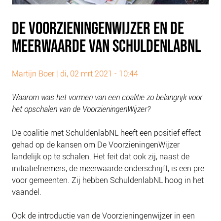
PLINKR NAZORG
SOCIALDEBT
DE VOORZIENINGENWIJZER EN DE
DOORBRAAKMETHODE
MEERWAARDE VAN SCHULDENLABNL
COLLECTIEF SCHULDREGELEN
DE VOORZIENINGENWIJZER
Martijn Boer |
di, 02 mrt 2021 - 10:44
NEDERLANDSE SCHULDHULPROUTE (NSR)
Waarom was het vormen van een coalitie zo belangrijk voor
OVER ONS
het opschalen van de VoorzieningenWijzer?
VISIE EN MISSIE
De coalitie met SchuldenlabNL heeft een positief effect
HET TEAM
gehad op de kansen om De VoorzieningenWijzer
landelijk op te schalen. Het feit dat ook zij, naast de
ONZE PARTNERS
initiatiefnemers, de meerwaarde onderschrijft, is een pre
VACATURES
voor gemeenten. Zij hebben SchuldenlabNL hoog in het
IN DE MEDIA
vaandel.
OVER NCFG
Ook de introductie van de Voorzieningenwijzer in een