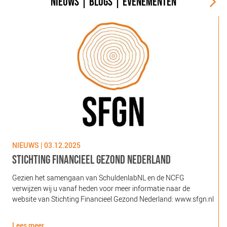
NIEUWS
|
BLOGS
|
EVENEMENTEN
NIEUWS | 03.12.2025
N
STICHTING FINANCIEEL GEZOND NEDERLAND
Gezien het samengaan van SchuldenlabNL en de NCFG
O
verwijzen wij u vanaf heden voor meer informatie naar de
l
website van Stichting Financieel Gezond Nederland: www.sfgn.nl
(
d
Lees meer
L