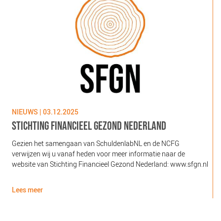
NIEUWS | 03.12.2025
N
STICHTING FINANCIEEL GEZOND NEDERLAND
Gezien het samengaan van SchuldenlabNL en de NCFG
O
verwijzen wij u vanaf heden voor meer informatie naar de
l
website van Stichting Financieel Gezond Nederland: www.sfgn.nl
(
d
Lees meer
L