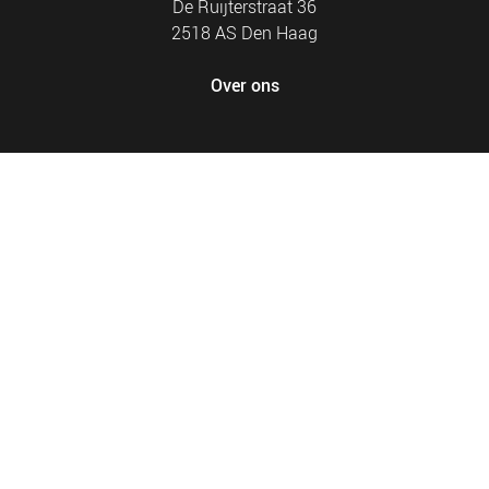
De Ruijterstraat 36
2518 AS Den Haag
Over ons
FOOTER
PRIVACY EN COOKIES
MENU
SITEMAP