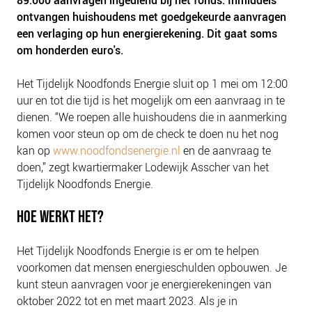
89.000 aanvragen ingediend bij het fonds. Inmiddels
NIEUWS
ontvangen huishoudens met goedgekeurde aanvragen
BLOGS
een verlaging op hun energierekening. Dit gaat soms
om honderden euro's.
Het Tijdelijk Noodfonds Energie sluit op 1 mei om 12:00
uur en tot die tijd is het mogelijk om een aanvraag in te
dienen. “We roepen alle huishoudens die in aanmerking
komen voor steun op om de check te doen nu het nog
kan op
www.noodfondsenergie.nl
en de aanvraag te
doen,” zegt kwartiermaker Lodewijk Asscher van het
Tijdelijk Noodfonds Energie.
HOE WERKT HET?
Het Tijdelijk Noodfonds Energie is er om te helpen
voorkomen dat mensen energieschulden opbouwen. Je
kunt steun aanvragen voor je energierekeningen van
oktober 2022 tot en met maart 2023. Als je in