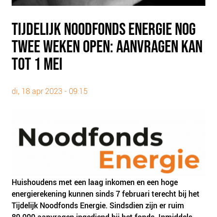
PLINKR NAZORG
SOCIALDEBT
TIJDELIJK NOODFONDS ENERGIE NOG
DOORBRAAKMETHODE
TWEE WEKEN OPEN: AANVRAGEN KAN
COLLECTIEF SCHULDREGELEN
TOT 1 MEI
DE VOORZIENINGENWIJZER
NEDERLANDSE SCHULDHULPROUTE (NSR)
di, 18 apr 2023 - 09:15
OVER ONS
VISIE EN MISSIE
HET TEAM
ONZE PARTNERS
VACATURES
Huishoudens met een laag inkomen en een hoge
IN DE MEDIA
energierekening kunnen sinds 7 februari terecht bij het
OVER NCFG
Tijdelijk Noodfonds Energie. Sindsdien zijn er ruim