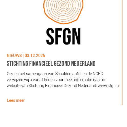
NIEUWS | 03.12.2025
N
STICHTING FINANCIEEL GEZOND NEDERLAND
Gezien het samengaan van SchuldenlabNL en de NCFG
O
verwijzen wij u vanaf heden voor meer informatie naar de
l
website van Stichting Financieel Gezond Nederland: www.sfgn.nl
(
d
Lees meer
L