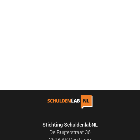
Stichting SchuldenlabNL
De Ruijterstraat 36
2518 AS Den Haag