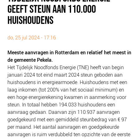
PLINKR NAZORG
GEEFT STEUN AAN 110.000
SOCIALDEBT
HUISHOUDENS
DOORBRAAKMETHODE
COLLECTIEF SCHULDREGELEN
do, 25 jul 2024 - 17:16
DE VOORZIENINGENWIJZER
Meeste aanvragen in Rotterdam en relatief het meest in
NEDERLANDSE SCHULDHULPROUTE (NSR)
de gemeente Pekela.
Het Tijdelijk Noodfonds Energie (TNE) heeft van begin
OVER ONS
januari 2024 tot eind maart 2024 steun geboden aan
VISIE EN MISSIE
huishoudens in energiearmoede. Huishoudens met een
HET TEAM
laag inkomen (tot 200% van het sociaal minimum) en
een hoge energierekening kwamen in aanmerking voor
ONZE PARTNERS
steun. In totaal hebben 194.033 huishoudens een
VACATURES
aanvraag gedaan. Daarvan zijn 110.937 aanvragen
IN DE MEDIA
goedgekeurd met een gemiddeld steunbedrag van € 97
per maand. Het aantal aanvragen en goedgekeurde
OVER NCFG
aanvragen is ruim verdubbeld ten opzichte van de eerste