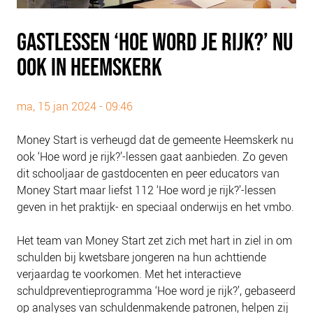
PLINKR NAZORG
SOCIALDEBT
GASTLESSEN ‘HOE WORD JE RIJK?’ NU
DOORBRAAKMETHODE
OOK IN HEEMSKERK
COLLECTIEF SCHULDREGELEN
DE VOORZIENINGENWIJZER
ma, 15 jan 2024 - 09:46
NEDERLANDSE SCHULDHULPROUTE (NSR)
Money Start is verheugd dat de gemeente Heemskerk nu
OVER ONS
ook ‘Hoe word je rijk?’-lessen gaat aanbieden. Zo geven
dit schooljaar de gastdocenten en peer educators van
VISIE EN MISSIE
Money Start maar liefst 112 ‘Hoe word je rijk?’-lessen
HET TEAM
geven in het praktijk- en speciaal onderwijs en het vmbo.
ONZE PARTNERS
Het team van Money Start zet zich met hart in ziel in om
VACATURES
schulden bij kwetsbare jongeren na hun achttiende
IN DE MEDIA
verjaardag te voorkomen. Met het interactieve
OVER NCFG
schuldpreventieprogramma ‘Hoe word je rijk?’, gebaseerd
op analyses van schuldenmakende patronen, helpen zij