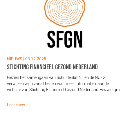
NIEUWS | 03.12.2025
N
STICHTING FINANCIEEL GEZOND NEDERLAND
Gezien het samengaan van SchuldenlabNL en de NCFG
O
verwijzen wij u vanaf heden voor meer informatie naar de
l
website van Stichting Financieel Gezond Nederland: www.sfgn.nl
(
d
Lees meer
L