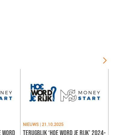
NIEUWS | 21.10.2025
NIEUWS | 09
E WORD
TERUGBLIK ‘HOE WORD JE RIJK’ 2024-
LANCERING