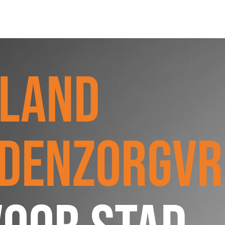
SCHULDHULPMETHODEN
O
HOE WORD JE RIJK?
VIS
LAND
JONGEREN PERSPECTIEF FONDS
HE
OVER ROOD
ON
PLINKR NAZORG
VA
SOCIALDEBT
IN
DENZORGVRI
DOORBRAAKMETHODE
OV
COLLECTIEF SCHULDREGELEN
DE VOORZIENINGENWIJZER
NEDERLANDSE SCHULDHULPROUTE (NSR)