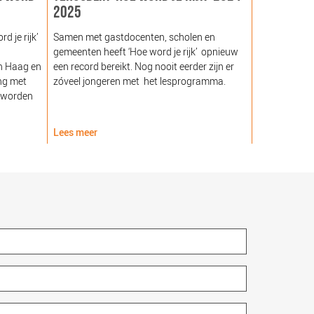
2025
GEZOND NE
NOORDEIN
 je rijk’
Samen met gastdocenten, scholen en
gemeenten heeft ‘Hoe word je rijk’ opnieuw
Hare Majeste
n Haag en
een record bereikt. Nog nooit eerder zijn er
woensdag 12
ng met
zóveel jongeren met het lesprogramma.
Noordeinde g
 worden
van de Stich
Nederland (
Lees meer
Lees meer