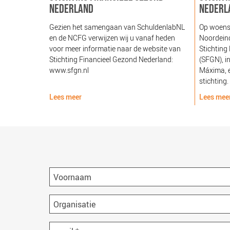
NEDERLAND
NEDERL
Gezien het samengaan van SchuldenlabNL
Op woens
en de NCFG verwijzen wij u vanaf heden
Noordeind
voor meer informatie naar de website van
Stichting
Stichting Financieel Gezond Nederland:
(SFGN), i
www.sfgn.nl
Máxima, e
stichting.
Lees meer
Lees mee
Voornaam
Organisatie