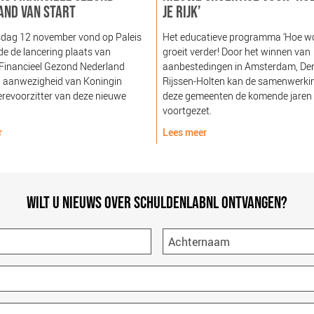
AND VAN START
JE RIJK’
dag 12 november vond op Paleis
Het educatieve programma ‘Hoe word
e de lancering plaats van
groeit verder! Door het winnen van
 Financieel Gezond Nederland
aanbestedingen in Amsterdam, De
n aanwezigheid van Koningin
Rijssen-Holten kan de samenwerki
revoorzitter van deze nieuwe
deze gemeenten de komende jaren
voortgezet.
r
Lees meer
WILT U NIEUWS OVER SCHULDENLABNL ONTVANGEN?
Achternaam