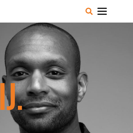
VER ONS
NIEUWS
BLOGS
IE EN MISSIE
T TEAM
ZE PARTNERS
CATURES
 DE MEDIA
J.
ER NCFG