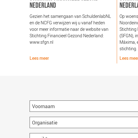
NEDERLAND
NEDERL
Gezien het samengaan van SchuldenlabNL
Op woens
en de NCFG verwijzen wij u vanaf heden
Noordeind
voor meer informatie naar de website van
Stichting
Stichting Financieel Gezond Nederland:
(SFGN), i
www.sfgn.nl
Máxima, e
stichting.
Lees meer
Lees mee
Voornaam
Organisatie