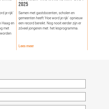
2025
GEZOND NE
NOORDEIN
 je rijk’
Samen met gastdocenten, scholen en
gemeenten heeft ‘Hoe word je rijk’ opnieuw
Hare Majeste
n Haag en
een record bereikt. Nog nooit eerder zijn er
woensdag 12
ng met
zóveel jongeren met het lesprogramma.
Noordeinde g
 worden
van de Stich
Nederland (
Lees meer
Lees meer