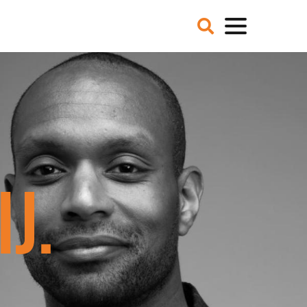
VER ONS
NIEUWS
BLOGS
IE EN MISSIE
T TEAM
ZE PARTNERS
CATURES
 DE MEDIA
J.
ER NCFG