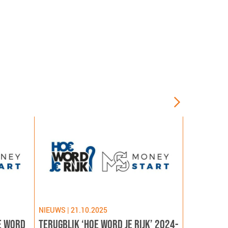
NIEUWS | 21.10.2025
NIEUWS | 09
E WORD
TERUGBLIK ‘HOE WORD JE RIJK’ 2024-
LANCERING