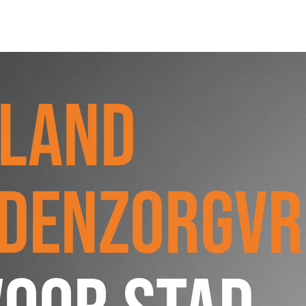
SCHULDHULPMETHODEN
O
HOE WORD JE RIJK?
VIS
LAND
JONGEREN PERSPECTIEF FONDS
HE
OVER ROOD
ON
PLINKR NAZORG
VA
SOCIALDEBT
IN
DENZORGVRI
DOORBRAAKMETHODE
OV
COLLECTIEF SCHULDREGELEN
DE VOORZIENINGENWIJZER
NEDERLANDSE SCHULDHULPROUTE (NSR)