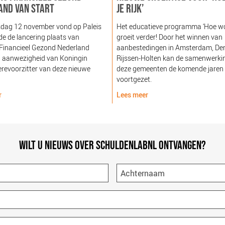
AND VAN START
JE RIJK’
dag 12 november vond op Paleis
Het educatieve programma ‘Hoe word
e de lancering plaats van
groeit verder! Door het winnen van
 Financieel Gezond Nederland
aanbestedingen in Amsterdam, De
n aanwezigheid van Koningin
Rijssen-Holten kan de samenwerki
revoorzitter van deze nieuwe
deze gemeenten de komende jaren
voortgezet.
r
Lees meer
WILT U NIEUWS OVER SCHULDENLABNL ONTVANGEN?
Achternaam