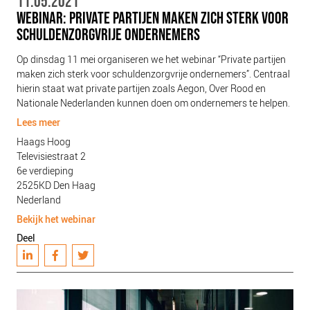
11.05.2021
PLINKR NAZORG
WEBINAR: PRIVATE PARTIJEN MAKEN ZICH STERK VOOR
SCHULDENZORGVRIJE ONDERNEMERS
SOCIALDEBT
DOORBRAAKMETHODE
Op dinsdag 11 mei organiseren we het webinar “Private partijen
maken zich sterk voor schuldenzorgvrije ondernemers”. Centraal
COLLECTIEF SCHULDREGELEN
hierin staat wat private partijen zoals Aegon, Over Rood en
DE VOORZIENINGENWIJZER
Nationale Nederlanden kunnen doen om ondernemers te helpen.
NEDERLANDSE SCHULDHULPROUTE (NSR)
Lees meer
Haags Hoog
OVER ONS
Televisiestraat 2
6e verdieping
VISIE EN MISSIE
2525KD
Den Haag
HET TEAM
Nederland
Bekijk het webinar
ONZE PARTNERS
Deel
VACATURES
IN DE MEDIA
OVER NCFG