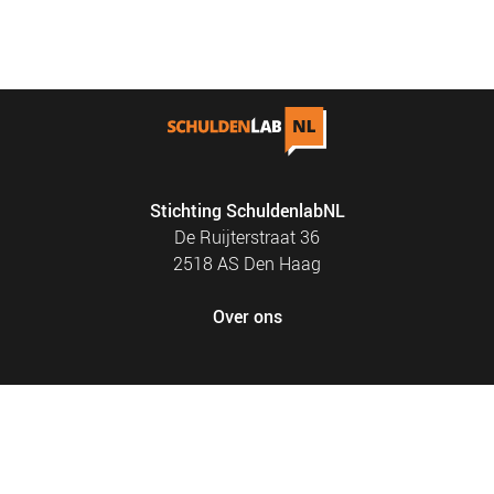
Stichting SchuldenlabNL
De Ruijterstraat 36
2518 AS Den Haag
Over ons
FOOTER
PRIVACY EN COOKIES
MENU
SITEMAP