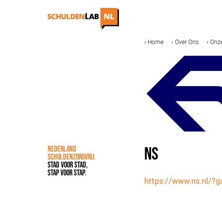
Overslaan
en
naar
de
MAIN
KRUIMELPAD
Home
Over Ons
Onze
IN DE MEDIA
ONZE AANPAK
inhoud
NAVIGATION
gaan
COALITIEVORMING
FINANCIERING
IMPACTMETING
OPSCHALING
ACCREDITATIE
NS
NEDERLAND
SCHULDENZORGVRIJ.
STAD VOOR STAD,
STAP VOOR STAP.
https://www.ns.nl/