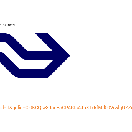
 Partners
SCHULDHULPMETHODEN
O
HOE WORD JE RIJK?
VIS
JONGEREN PERSPECTIEF FONDS
HE
OVER ROOD
ON
PLINKR NAZORG
VA
SOCIALDEBT
IN
DOORBRAAKMETHODE
OV
COLLECTIEF SCHULDREGELEN
DE VOORZIENINGENWIJZER
?gad=1&gclid=Cj0KCQjw3JanBhCPARIsAJpXTx6fMd00VrwlqUZ
NEDERLANDSE SCHULDHULPROUTE (NSR)