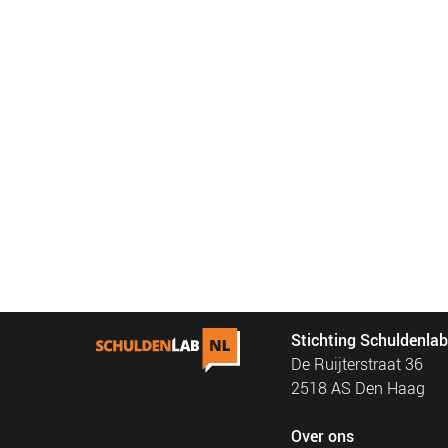
Stichting Schuldenla
De Ruijterstraat 36
2518 AS Den Haag
Over ons