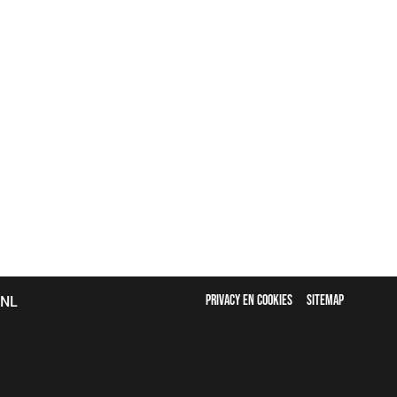
FOOTER
bNL
PRIVACY EN COOKIES
SITEMAP
MENU