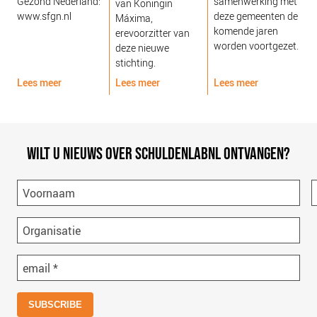
Gezond Nederland:
samenwerking met
van Koningin
www.sfgn.nl
deze gemeenten de
Máxima,
komende jaren
erevoorzitter van
worden voortgezet.
deze nieuwe
stichting.
Lees meer
Lees meer
Lees meer
L
WILT U NIEUWS OVER SCHULDENLABNL ONTVANGEN?
Voornaam
Organisatie
email
*