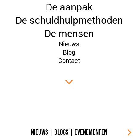
De aanpak
PLINKR NAZORG
SOCIALDEBT
De schuldhulpmethoden
DOORBRAAKMETHODE
De mensen
COLLECTIEF SCHULDREGELEN
Nieuws
DE VOORZIENINGENWIJZER
Blog
NEDERLANDSE SCHULDHULPROUTE (NSR)
Contact
OVER ONS
VISIE EN MISSIE
HET TEAM
ONZE PARTNERS
VACATURES
IN DE MEDIA
OVER NCFG
NIEUWS
|
BLOGS
|
EVENEMENTEN