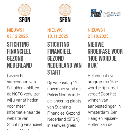
NIEUWS
BLOGS
NIEUWS |
NIEUWS |
NIEUWS |
03.12.2025
13.11.2025
21.10.2025
STICHTING
STICHTING
NIEUWE
FINANCIEEL
FINANCIEEL
GROEIFASE VOOR
GEZOND
GEZOND
‘HOE WORD JE
NEDERLAND
NEDERLAND VAN
RIJK’
START
g
Gezien het
Het educatieve
s
samengaan van
programma ‘Hoe
Op woensdag 12
g
SchuldenlabNL en
word je rijk’ groeit
november vond op
‘
de NCFG verwijzen
verder! Door het
Paleis Noordeinde
o
wij u vanaf heden
winnen van
de lancering plaats
b
voor meer
aanbestedingen in
van Stichting
e
informatie naar de
Amsterdam, Den
Financieel Gezond
j
website van
Haag en Rijssen-
Nederland (SFGN),
Stichting Financieel
Holten kan de
in aanwezigheid