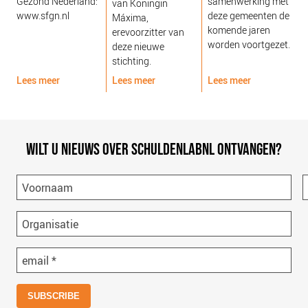
Gezond Nederland:
samenwerking met
van Koningin
www.sfgn.nl
deze gemeenten de
Máxima,
komende jaren
erevoorzitter van
worden voortgezet.
deze nieuwe
stichting.
Lees meer
Lees meer
Lees meer
L
WILT U NIEUWS OVER SCHULDENLABNL ONTVANGEN?
Voornaam
Organisatie
email
*