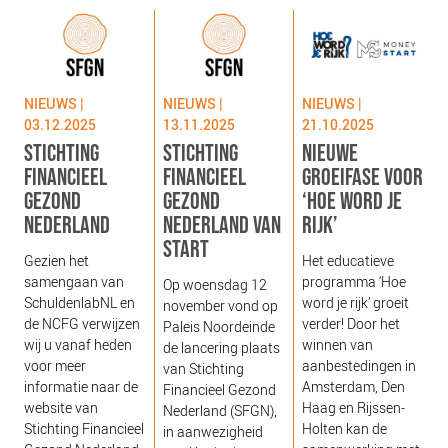
NIEUWS
BLOGS
NIEUWS |
NIEUWS |
NIEUWS |
03.12.2025
13.11.2025
21.10.2025
STICHTING
STICHTING
NIEUWE
FINANCIEEL
FINANCIEEL
GROEIFASE VOOR
GEZOND
GEZOND
‘HOE WORD JE
NEDERLAND
NEDERLAND VAN
RIJK’
START
g
Gezien het
Het educatieve
s
samengaan van
programma ‘Hoe
Op woensdag 12
g
SchuldenlabNL en
word je rijk’ groeit
november vond op
‘
de NCFG verwijzen
verder! Door het
Paleis Noordeinde
o
wij u vanaf heden
winnen van
de lancering plaats
b
voor meer
aanbestedingen in
van Stichting
e
informatie naar de
Amsterdam, Den
Financieel Gezond
j
website van
Haag en Rijssen-
Nederland (SFGN),
Stichting Financieel
Holten kan de
in aanwezigheid