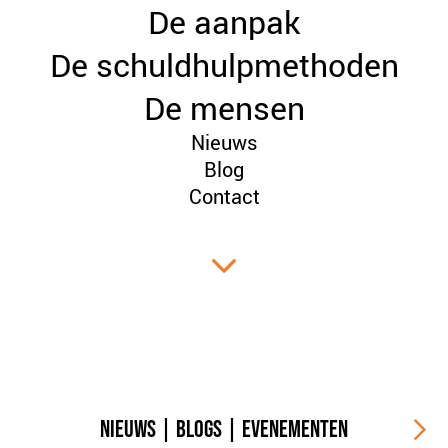
De aanpak
PLINKR NAZORG
SOCIALDEBT
De schuldhulpmethoden
DOORBRAAKMETHODE
De mensen
COLLECTIEF SCHULDREGELEN
Nieuws
DE VOORZIENINGENWIJZER
Blog
NEDERLANDSE SCHULDHULPROUTE (NSR)
Contact
OVER ONS
VISIE EN MISSIE
HET TEAM
ONZE PARTNERS
VACATURES
IN DE MEDIA
OVER NCFG
NIEUWS
|
BLOGS
|
EVENEMENTEN